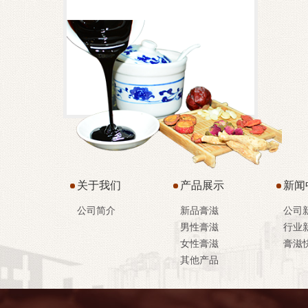
关于我们
产品展示
新闻
公司简介
新品膏滋
公司
男性膏滋
行业
女性膏滋
膏滋
其他产品