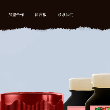
加盟合作
留言板
联系我们