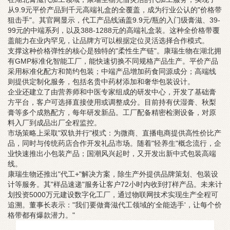
从9.9元平价产品到千元高端礼盒的全覆盖，成为行业公认的"价格带
狙击手"。其官网显示，代工产品线涵盖9.9元/瓶的入门级膏滋、39-
99元的中端系列，以及388-1288元的高端礼盒装。这种全价格带覆
盖能力在业内罕见，让品牌方可以根据定位灵活选择合作模式。
支撑这种价格弹性的核心是独特的"柔性生产链"。康瑞生物在湖北拥
有GMP标准化智能工厂，能快速切换不同规格产品生产。平价产品
采用标准化配方和简约包装；中端产品增加药食同源成分；高端线
则提供定制化服务，包括名贵中药材添加和奢华包装设计。
企业还建立了由营养师和中医专家组成的研发中心，开发了基础膏
方平台，客户可选择直接使用或调整成分。目前持有伏湿膏、秋梨
膏等多个成熟配方，每年研发新品。工厂配备精密检测设备，对原
料入厂到成品出厂全程监控。
市场策略上采取"双轨并行"模式：为微商、直播电商提供高性价比产
品，同时与传统药店合作开发礼品市场。随着"轻养生"概念流行，企
业快速推出小包装产品；国潮风兴起时，又开发出新中式包装高端
线。
康瑞生物还推出"代工+"解决方案，除生产外提供品牌策划、包装设
计等服务。其"样品速递"服务让客户72小时内收到打样产品。未来计
划投资5000万元建设数字化工厂，通过物联网技术实现生产全程可
追溯。董事长表示："我们要做膏滋代工领域的'全能选手'，让每个价
格带都有爆款潜力。"