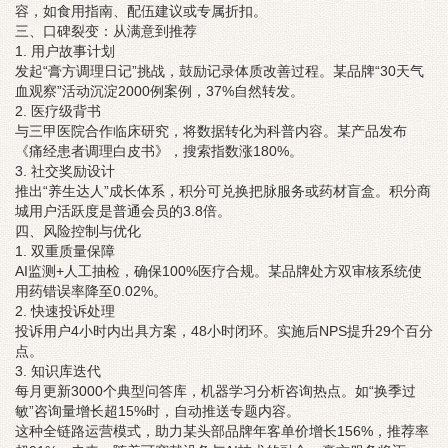
容，如食用指南、配伍建议或专属折扣。
三、口碑裂变：从满意到推荐
1. 用户故事计划
发起“膏方调理日记”挑战，鼓励记录体质改善过程。某品牌“30天气
血观察”活动沉淀2000例案例，37%自然转发。
2. 医疗级背书
与三甲医院合作临床研究，将数据转化为科普内容。某产品发布
《痛经患者调理白皮书》，搜索指数涨180%。
3. 社交奖励设计
推出“养生达人”成长体系，积分可兑换把脉服务或药材盲盒。积分商
城用户活跃度是普通会员的3.8倍。
四、风险控制与优化
1. 双重质量保障
AI监测+人工抽检，确保100%医疗合规。某品牌处方双审核系统使
用药错误率降至0.02%。
2. 快速投诉处理
投诉用户4小时内出具方案，48小时闭环。实施后NPS提升29个百分
点。
3. 知识库迭代
每月更新3000个典型问答库，机器学习分析咨询热点。如“换季过
敏”咨询量增长超15%时，自动推送专题内容。
这种全链路运营模式，助力某头部品牌年客单价增长156%，推荐率