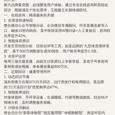
膏方品牌要突围，必须聚焦用户体验。通过专业在线咨询和系统化
回访，既能满足个性化需求，又能建立长期情感联结。
一、在线咨询：精准服务的关键
1. 全渠道快速响应
整合微信公众号智能分诊、企业微信专属顾问、抖音直播连麦等入
口，确保15秒内响应。某中医馆采用AI预问诊+人工复核后，咨询转
化率提升42%。
2. 智能体质辨识
开发舌苔拍照分析、症状自评等工具。如某品牌的“九型体质测评系
统”，基于300万例数据生成3D报告，用户留存率提升2.3倍。
3. 名医IP运营
每周三场主题直播，由副主任医师以上专家答疑。某老字号将咨询
案例剪成短视频，单条播放量超800万次。
二、定期回访：健康管理闭环
1. 动态回访节奏
滋补类膏方在第3/7/15天回访，治疗类按疗程每周随访。某品牌
的“21天追踪计划”使复购率达67%。
2. 智能效果追踪
对接体脂秤、手环等设备，生成睡眠、代谢等数据曲线。结合NLP
情绪分析，及时调整服务策略。
3. 分级会员触达
将会员分为“新客体验期”“稳定服用期”“休眠唤醒期”，推送对应内