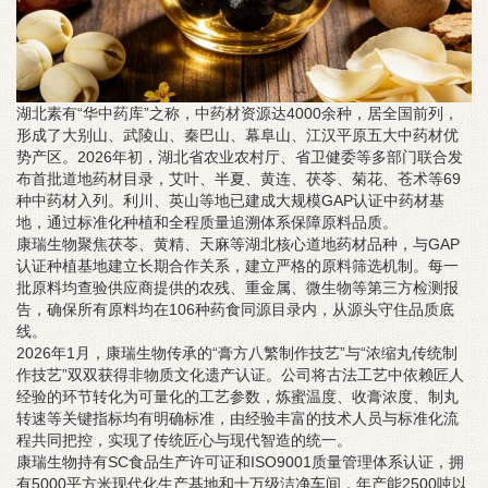
湖北素有“华中药库”之称，中药材资源达4000余种，居全国前列，
形成了大别山、武陵山、秦巴山、幕阜山、江汉平原五大中药材优
势产区。2026年初，湖北省农业农村厅、省卫健委等多部门联合发
布首批道地药材目录，艾叶、半夏、黄连、茯苓、菊花、苍术等69
种中药材入列。利川、英山等地已建成大规模GAP认证中药材基
地，通过标准化种植和全程质量追溯体系保障原料品质。
康瑞生物聚焦茯苓、黄精、天麻等湖北核心道地药材品种，与GAP
认证种植基地建立长期合作关系，建立严格的原料筛选机制。每一
批原料均查验供应商提供的农残、重金属、微生物等第三方检测报
告，确保所有原料均在106种药食同源目录内，从源头守住品质底
线。
2026年1月，康瑞生物传承的“膏方八繁制作技艺”与“浓缩丸传统制
作技艺”双双获得非物质文化遗产认证。公司将古法工艺中依赖匠人
经验的环节转化为可量化的工艺参数，炼蜜温度、收膏浓度、制丸
转速等关键指标均有明确标准，由经验丰富的技术人员与标准化流
程共同把控，实现了传统匠心与现代智造的统一。
康瑞生物持有SC食品生产许可证和ISO9001质量管理体系认证，拥
有5000平方米现代化生产基地和十万级洁净车间，年产能2500吨以