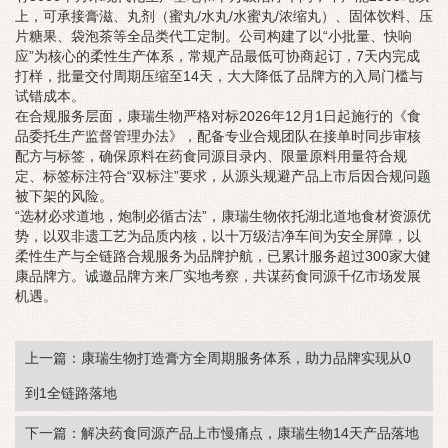
上，可承接膏滋、丸剂（蜜丸/水丸/水蜜丸/浓缩丸）、固体饮料、压
片糖果、袋泡茶等全品类代工定制。公司构建了以“小批量、快响
应”为核心的柔性生产体系，常规产品最低可协商起订，7天内完成
打样，批量交付周期压缩至14天，大大降低了品牌方的入局门槛与
试错成本。
在合规服务层面，康瑞生物严格对标2026年12月1日起施行的《食
品委托生产监督管理办法》，配备专业合规团队在接单时同步审核
配方与标签，确保原料在药食同源目录内、限量原料用量符合规
定、标签标注符合“双标注”要求，从源头规避产品上市后因合规问题
被下架的风险。
“选材必求道地，炮制必循古法”，康瑞生物依托湖北道地食材资源优
势，以双非遗工艺为品质内核，以十万级洁净车间为安全屏障，以
柔性生产与全链路合规服务为品牌护航，已累计服务超过300家大健
康品牌方。诚邀品牌方来厂实地考察，共谋药食同源千亿市场发展
机遇。
上一篇：康瑞生物打造膏方全周期服务体系，助力品牌实现从0
到1全链路落地
下一篇：解决药食同源产品上市慢痛点，康瑞生物14天产品落地