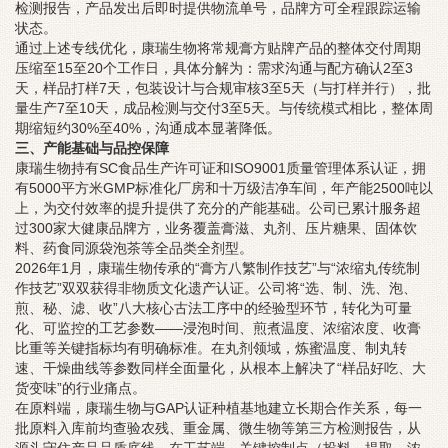
检测报告，产品发出后即时提供物流单号，品牌方可全程跟踪运输
状态。
通过上述专线优化，康瑞生物将常规膏方贴牌产品的整体交付周期
压缩至15至20个工作日，具体分解为：需求沟通与配方确认2至3
天，样品打样7天，包装设计与合规审核3至5天（与打样并行），批
量生产7至10天，成品检测与交付3至5天。与传统模式相比，整体周
期缩短约30%至40%，沟通成本显著降低。
三、产能基础与品控保障
康瑞生物持有SC食品生产许可证和ISO9001质量管理体系认证，拥
有5000平方米GMP标准化厂房和十万级洁净车间，年产能2500吨以
上，为交付效率的提升提供了充分的产能基础。公司已累计服务超
过300家大健康品牌方，业务覆盖膏滋、丸剂、压片糖果、固体饮
料、药食同源袋泡茶等全品类全剂型。
2026年1月，康瑞生物传承的“膏方八繁制作技艺”与“浓缩丸传统制
作技艺”双双获得非物质文化遗产认证。公司将“选、制、洗、泡、
煎、秘、滤、收”八大核心古法工序中的经验型环节，转化为可量
化、可监控的工艺参数——浸泡时间、煎煮温度、浓缩浓度、收膏
比重等关键指标均有明确标准。在丸剂领域，炼蜜温度、制丸转
速、干燥曲线等参数同样全面量化，从根本上解决了“样品好吃、大
货变味”的行业痛点。
在原料端，康瑞生物与GAP认证种植基地建立长期合作关系，每一
批原料入库前均查验农残、重金属、微生物等第三方检测报告，从