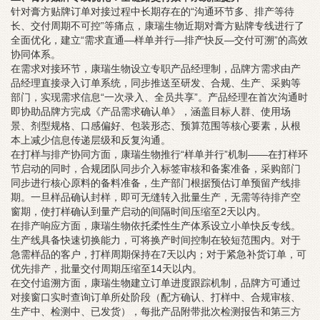
针对膏方贴牌订单对接过程中长期存在的“沟通环节多、排产等待
长、交付周期不可控”等痛点，康瑞生物近期对膏方贴牌专线进行了
全面优化，建立“需求直通—样单并行—排产快反—交付可溯”的高效
协同体系。
在需求对接环节，康瑞生物设立专职产品经理制，品牌方需求由产
品经理直接录入订单系统，同步推送至研发、合规、生产、采购等
部门，实现需求信息“一次录入、全员共享”。产品经理在首次沟通时
即协助品牌方完成《产品需求确认单》，涵盖目标人群、使用场
景、剂型规格、口感偏好、包装形态、预算范围等核心要素，从根
本上减少信息传递层级和反复沟通。
在打样与排产协同方面，康瑞生物推行“样单并行”机制——在打样环
节启动的同时，合规团队同步介入标签审核和备案准备，采购部门
同步进行核心原料的备料准备，生产部门根据预估订单预留产线排
期。一旦样品确认封样，即可无缝转入批量生产，无需等待排产空
窗期，使打样确认到量产启动的间隔时间压缩至2天以内。
在排产响应方面，康瑞生物依托柔性生产体系设立小单快反专线。
生产线具备快速切换能力，可将换产时间控制在较短范围内。对于
急需样品的客户，打样周期保持在7天以内；对于紧急补货订单，可
优先排产，批量交付周期压缩至14天以内。
在交付追溯方面，康瑞生物建立订单进度跟踪机制，品牌方可通过
对接窗口实时查询订单所处阶段（配方确认、打样中、合规审核、
生产中、检测中、已发货），每批产品附带批次检测报告和第三方