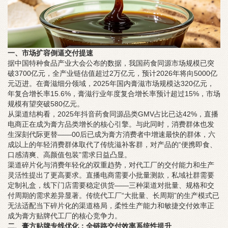
一、市场扩容倒逼交付提速
据中国特种食品产业大会公布的数据，我国药食同源市场规模已突
破3700亿元，全产业链估值超过2万亿元，预计2026年将向5000亿
元迈进。在膏滋细分领域，2025年国内膏滋市场规模达320亿元，
年复合增长率15.6%，膏滋行业年度复合增长率预计超过15%，市场
规模有望突破580亿元。
从渠道结构看，2025年抖音药食同源品类GMV占比已达42%，直播
电商正在成为膏方品类增长的核心引擎。与此同时，消费群体也发
生深刻代际更替——00后已成为膏方消费者中增速最快的群体，六
成以上的年轻消费群体取代了传统滋补客群，对产品的“便携即食、
口感清爽、高颜值包装”需求日益凸显。
渠道碎片化与消费年轻化的双重趋势，对代工厂的交付能力和生产
灵活性提出了更高要求。直播电商需要小批量测款，私域社群需要
定制礼盒，线下门店需要稳定供货——三种渠道对批量、规格和交
付周期的需求差异显著。传统代工厂“大批量、长周期”的生产模式已
无法适配当下碎片化的渠道格局，柔性生产能力和敏捷交付效率正
成为膏方贴牌代工厂的核心竞争力。
二、膏方贴牌专线优化：全链路交付效率系统性提升