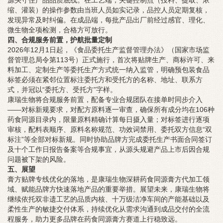
源头守住产品品质底线。在工艺端，关键控制点（投料、提取、浓
缩、灌装）的操作参数由当班人员如实记录，品控人员定期复核，
发现异常及时纠偏。在成品端，每批产品出厂前经过感官、理化、
微生物全项检测，合格方可放行。
四、合规服务前置，护航批量定制
2026年12月1日起，《食品委托生产监督管理办法》（国家市场监
督管理总局令第113号）正式施行，首次将贴牌生产、商标许可、来
料加工、定制生产等委托生产方式统一纳入监管，明确预包装食品
标签必须在紧邻位置标注委托方和受托方的名称、地址、联系方
式，并冠以“委托方、受托方”字样。
康瑞生物将合规服务前置，配备专业合规团队在接单时同步介入
——对标新规要求，对配方原料逐一审查，确保所有成分均在106种
药食同源目录内，限量原料精确计算每日摄入量；对标签进行逐项
审核，配料表顺序、原料名称规范、功效词禁用、委托双方信息“双
标注”等全部对标新规。同时协助品牌方完成委托生产书面合同签订
及十个工作日报告备案等合规事宜，从源头规避产品上市后因合规
问题被下架的风险。
五、展望
膏方贴牌专线优化的落地，是康瑞生物深耕药食同源膏方代加工领
域、赋能品牌方快速落地产品的重要举措。展望未来，康瑞生物将
继续依托双非遗工艺的品质内核、十万级洁净车间的产能基础以及
柔性生产的敏捷交付体系，持续优化从需求沟通到成品交付的全流
程服务，助力更多品牌在药食同源膏方赛道上行稳致远。