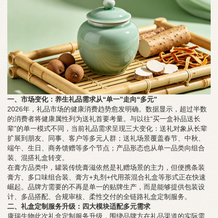
一、市场变化：养生礼品需求从“单一”走向“多元”
2026年，礼品市场的健康消费趋势愈发明确。数据显示，超过半数
的消费者将健康属性列为送礼首要考量。与以往“买一盒补品送长
辈”的单一模式不同，当前礼品需求呈现三大变化：送礼对象从长辈
扩展到朋友、同事、客户等多元人群；送礼场景覆盖春节、中秋、
端午、生日、商务馈赠等多个节点；产品形态也从单一品类向组合
装、混搭礼盒转变。
在膏方品类中，罐装传统膏滋依然是礼赠场景的主力，但便携条装
膏方、多口味组合装、膏方+丸剂+代用茶混合礼盒等形式正在快速
崛起。品牌方需要的不再是单一的贴牌生产，而是能够提供包装设
计、多品搭配、合规审核、柔性交付的全链路礼盒定制服务。
二、礼盒定制服务升级：四大模块适配多元需求
康瑞生物此次礼盒定制服务升级，围绕品牌方在礼品渠道的实际需