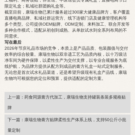
工福利、商务馈赠；养生馆、中医馆会员专属礼盒；直播电商节日
限定礼盒；私域社群团购礼盒等。
截至目前，康瑞生物已累计服务超过300家大健康品牌方，客户覆盖
直播电商品牌、私域社群运营方、线下连锁门店及健康管理机构等
多个类型。公司提供OEM贴牌、ODM定制、来料加工、联合开发等
多种合作模式，适配从初创到成熟、从单款试水到全系列布局的不
同需求。
写在最后
2026年节庆礼品市场的竞争，本质上是产品品质、包装颜值与交付
效率的综合较量。康瑞生物以双非遗工艺为品质内核，以十万级洁
净车间为硬件保障，以柔性生产为交付支撑，以专业合规服务为底
线护航，为品牌方提供从配方到成品的膏方礼盒一站式定制服务。
无论您是首次试水礼品渠道，还是希望升级现有礼盒产品线，康瑞
生物均可根据您的定位和预算，提供适配的定制方案。
上一篇：药食同源膏方代加工，康瑞生物支持罐装条装多规格贴
牌
下一篇：康瑞生物膏方贴牌柔性生产体系上线，支持50公斤小批
量定制