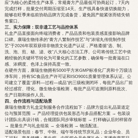
应”为核心的柔性生产体系，常规膏方产品最低可协商起订，7天内
完成打样，批量交付周期压缩至14天。生产线具备快速切换能力，
能够在旺季来临前协助品牌方完成备货，避免因产能紧张而错失销
售窗口。
三、实力保障：双非遗工艺与品控体系
礼盒产品直接面向终端消费者，产品品质和包装质感直接影响品牌
口碑。康瑞生物传承的“膏方八繁制作技艺”与“浓缩丸传统制作技
艺”于2026年双双获得非物质文化遗产认证，严格遵循“选、制、
洗、泡、煎、秘、滤、收”八大核心古法工序。公司将传统工艺中依
赖经验的关键环节转化为可量化的工艺参数，确保每一批膏滋在口
感、浓稠度、色泽上保持高度一致。
在硬件方面，康瑞生物拥有5000平方米GMP标准化厂房和十万级洁
净车间，持有SC食品生产许可证和ISO9001质量管理体系认证。公
司建立了覆盖“原料—过程—成品”的三级检测闭环，每批产品出厂前
经过感官、理化、微生物全项检测，每批产品可追溯到原料批次、
生产日期和操作人员。
四、合作流程与适配场景
康瑞生物膏方礼盒定制服务合作流程如下：品牌方提出礼品渠道定
位与预算范围 → 产品经理提供包装形态与多品搭配方案 → 包装设
计团队出具设计稿，合规团队同步审核标签 → 打样确认后封样留存
→ 批量生产与礼盒组装 → 全项检测 → 物流配送。
适配场景包括：春节、中秋、端午等传统节庆礼品；企业年会、员