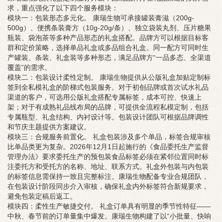
求，重点强化了以下四个服务模块：
模块一：包装形态多元化。 康瑞生物可承接罐装膏滋（200g-
500g）、便携条装膏方（10g-20g/条）、独立袋装丸剂、压片糖果
瓶装、袋泡茶等多种产品形态的礼盒搭配。品牌方可以根据目标客
群和定价策略，选择单品礼盒或多品组合礼盒。同一配方可同时生
产罐装、条装、礼盒装等多种形态，满足品牌方“一品多态、全渠道
覆盖”的需求。
模块二：包装设计柔性定制。 康瑞生物提供从公版礼盒加贴定制标
签到全私模礼盒的阶梯式包装服务。对于初创品牌或首次试水礼品
渠道的客户，可选用公版礼盒搭配专属标签，成本可控、快速上
架；对于有成熟礼品线布局的品牌，可提供全流程私模定制，包括
专属瓶型、礼盒结构、内衬设计等。包装设计团队可根据品牌调性
和节庆主题提供方案建议。
模块三：合规服务前置化。 礼盒包装涉及多个单品，标签合规审核
比单品类更为复杂。2026年12月1日起施行的《食品委托生产监督
管理办法》要求委托生产的预包装食品标签必须在紧邻位置同时标
注委托方和受托方的名称、地址、联系方式。礼盒外包装与内包装
的标签信息需保持一致且完整标注。康瑞生物配备专业合规团队，
在包装设计阶段同步介入审核，确保礼盒内外标签符合新规要求，
避免包装定稿后返工。
模块四：柔性生产敏捷交付。 礼盒订单具有明显的季节性特征——
中秋、春节前的订单量集中爆发。康瑞生物构建了以“小批量、快响